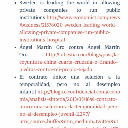
Sweden is leading the world in allowing
private companies to run public
institutions
http://www.economist.com/news
/business/21578020-sweden-leading-world-
allowing-private-companies-run-public-
institutions-hospital
Ángel Martín Oro contra Ángel Martín
Oro
http://inbestia.com/blogs/post/la-
coyuntura-china-cuarta-cruzada-o-tirando-
piedras-contra-mi-propio-tejado
El contrato único: una solución a la
temporalidad, pero no al desempleo
infantil
http://blogs.elconfidencial.com/econo
mia/analisis-sintetia/2013/05/16/el-contrato-
unico-una-solucion-a-la-temporalidad-pero-
no-al-desempleo-juvenil-11297?
utm_source=buffer&utm_medium=twitter&ut