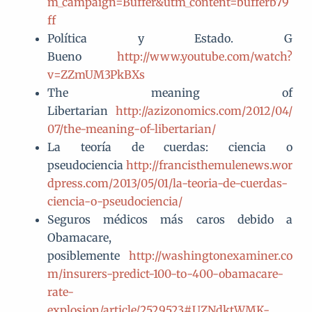
m_campaign=Buffer&utm_content=bufferb79
ff
Política y Estado. G
Bueno
http://www.youtube.com/watch?
v=ZZmUM3PkBXs
The meaning of
Libertarian
http://azizonomics.com/2012/04/
07/the-meaning-of-libertarian/
La teoría de cuerdas: ciencia o
pseudociencia
http://francisthemulenews.wor
dpress.com/2013/05/01/la-teoria-de-cuerdas-
ciencia-o-pseudociencia/
Seguros médicos más caros debido a
Obamacare,
posiblemente
http://washingtonexaminer.co
m/insurers-predict-100-to-400-obamacare-
rate-
explosion/article/2529523#.UZNdktWMK-