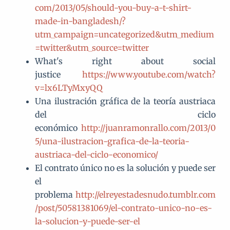
com/2013/05/should-you-buy-a-t-shirt-
made-in-bangladesh/?
utm_campaign=uncategorized&utm_medium
=twitter&utm_source=twitter
What's right about social
justice
https://www.youtube.com/watch?
v=lx6LTyMxyQQ
Una ilustración gráfica de la teoría austriaca
del ciclo
económico
http://juanramonrallo.com/2013/0
5/una-ilustracion-grafica-de-la-teoria-
austriaca-del-ciclo-economico/
El contrato único no es la solución y puede ser
el
problema
http://elreyestadesnudo.tumblr.com
/post/50581381069/el-contrato-unico-no-es-
la-solucion-y-puede-ser-el