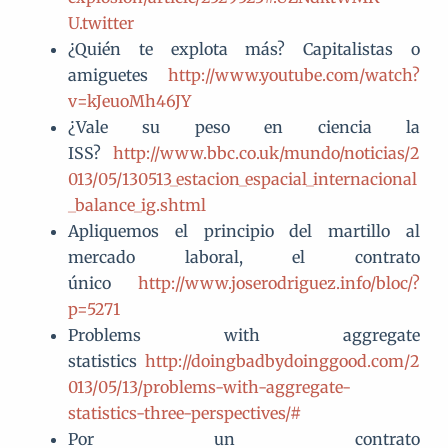
U.twitter
¿Quién te explota más? Capitalistas o
amiguetes
http://www.youtube.com/watch?
v=kJeuoMh46JY
¿Vale su peso en ciencia la
ISS?
http://www.bbc.co.uk/mundo/noticias/2
013/05/130513_estacion_espacial_internacional
_balance_ig.shtml
Apliquemos el principio del martillo al
mercado laboral, el contrato
único
http://www.joserodriguez.info/bloc/?
p=5271
Problems with aggregate
statistics
http://doingbadbydoinggood.com/2
013/05/13/problems-with-aggregate-
statistics-three-perspectives/#
Por un contrato